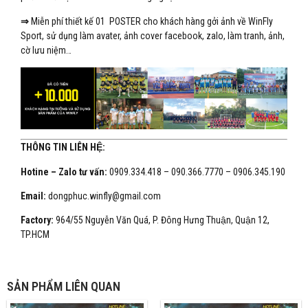
⇒
Miễn phí thiết kế 01 POSTER cho khách hàng gởi ảnh về WinFly
Sport, sử dụng làm avater, ảnh cover facebook, zalo, làm tranh, ảnh,
cờ lưu niệm…
THÔNG TIN LIÊN HỆ:
Hotine – Zalo tư vấn:
0909.334.418 – 090.366.7770 – 0906.345.190
Email:
dongphuc.winfly@gmail.com
Factory:
964/55 Nguyễn Văn Quá, P. Đông Hưng Thuận, Quận 12,
TP.HCM
SẢN PHẨM LIÊN QUAN