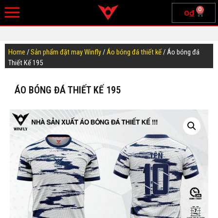
0
0
₫
Home
/
Sản phẩm đặt may Winfly
/
Áo bóng đá thiết kế
/ Áo bóng đá
Thiết Kế 195
ÁO BÓNG ĐÁ THIẾT KẾ 195