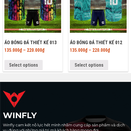
ÁO BÓNG ĐÁ THIẾT KẾ 013
ÁO BÓNG ĐÁ THIẾT KẾ 012
135.000
₫
–
220.000
₫
135.000
₫
–
220.000
₫
Select options
Select options
WINFLY
Winfly cam kết nỗ lực hết mình nhằm cung cấp sản phẩm và dịch
vụ đúng với những giá trị mà khách hàng mong đợi