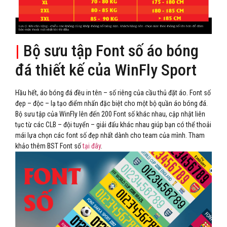
|
Bộ sưu tập Font số áo bóng
đá thiết kế của WinFly Sport
Hầu hết, áo bóng đá đều in tên – số riêng của cầu thủ đặt áo. Font số
đẹp – độc – lạ tạo điểm nhấn đặc biệt cho một bộ quần áo bóng đá.
Bộ sưu tập của WinFly lên đến 200 Font số khác nhau, cập nhật liên
tục từ các CLB – đội tuyển – giải đấu khác nhau giúp bạn có thể thoải
mái lựa chọn các font số đẹp nhất dành cho team của mình. Tham
khảo thêm BST Font số
tại đây
.