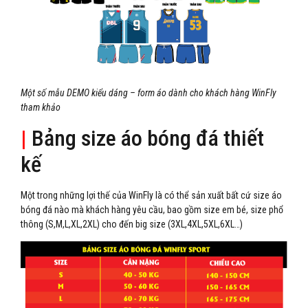
Một số mẫu DEMO kiểu dáng – form áo dành cho khách hàng WinFly
tham khảo
|
Bảng size áo bóng đá thiết
kế
Một trong những lợi thế của WinFly là có thể sản xuất bất cứ size áo
bóng đá nào mà khách hàng yêu cầu, bao gồm size em bé, size phổ
thông (S,M,L,XL,2XL) cho đến big size (3XL,4XL,5XL,6XL…)