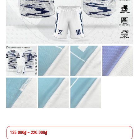
135.000
₫
–
220.000
₫