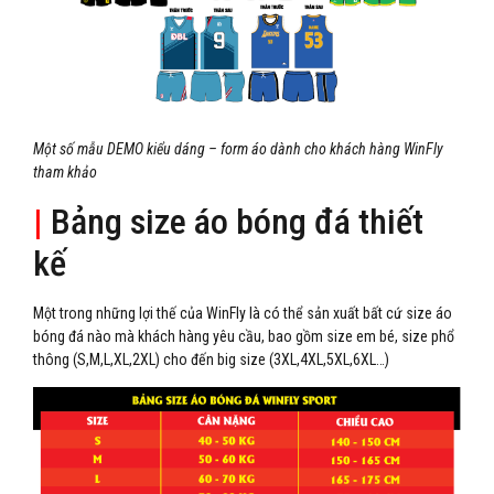
Một số mẫu DEMO kiểu dáng – form áo dành cho khách hàng WinFly
tham khảo
|
Bảng size áo bóng đá thiết
kế
Một trong những lợi thế của WinFly là có thể sản xuất bất cứ size áo
bóng đá nào mà khách hàng yêu cầu, bao gồm size em bé, size phổ
thông (S,M,L,XL,2XL) cho đến big size (3XL,4XL,5XL,6XL…)