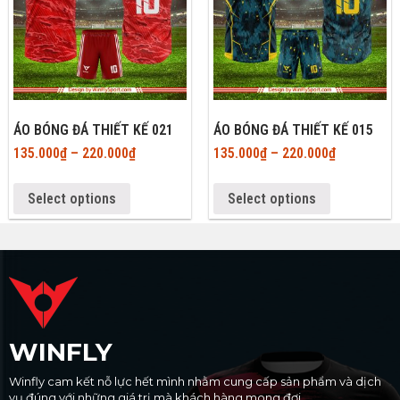
ÁO BÓNG ĐÁ THIẾT KẾ 021
ÁO BÓNG ĐÁ THIẾT KẾ 015
135.000
₫
–
220.000
₫
135.000
₫
–
220.000
₫
Select options
Select options
WINFLY
Winfly cam kết nỗ lực hết mình nhằm cung cấp sản phẩm và dịch
vụ đúng với những giá trị mà khách hàng mong đợi