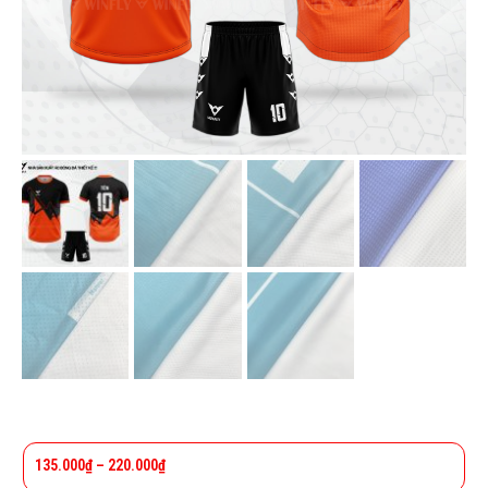
135.000
₫
–
220.000
₫