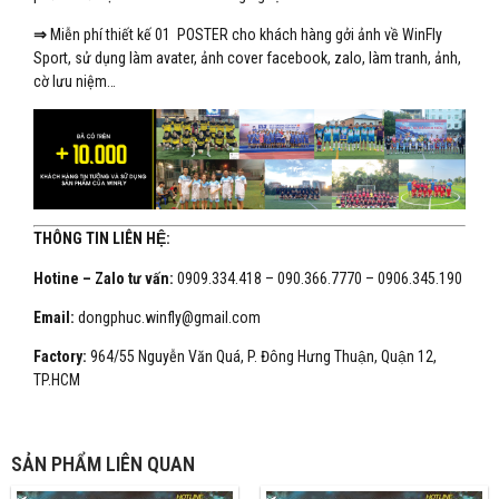
⇒
Miễn phí thiết kế 01 POSTER cho khách hàng gởi ảnh về WinFly
Sport, sử dụng làm avater, ảnh cover facebook, zalo, làm tranh, ảnh,
cờ lưu niệm…
THÔNG TIN LIÊN HỆ:
Hotine – Zalo tư vấn:
0909.334.418 – 090.366.7770 – 0906.345.190
Email:
dongphuc.winfly@gmail.com
Factory:
964/55 Nguyễn Văn Quá, P. Đông Hưng Thuận, Quận 12,
TP.HCM
SẢN PHẨM LIÊN QUAN