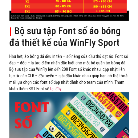
|
Bộ sưu tập Font số áo bóng
đá thiết kế của WinFly Sport
Hầu hết, áo bóng đá đều in tên – số riêng của cầu thủ đặt áo. Font số
đẹp – độc – lạ tạo điểm nhấn đặc biệt cho một bộ quần áo bóng đá.
Bộ sưu tập của WinFly lên đến 200 Font số khác nhau, cập nhật liên
tục từ các CLB – đội tuyển – giải đấu khác nhau giúp bạn có thể thoải
mái lựa chọn các font số đẹp nhất dành cho team của mình. Tham
khảo thêm BST Font số
tại đây
.