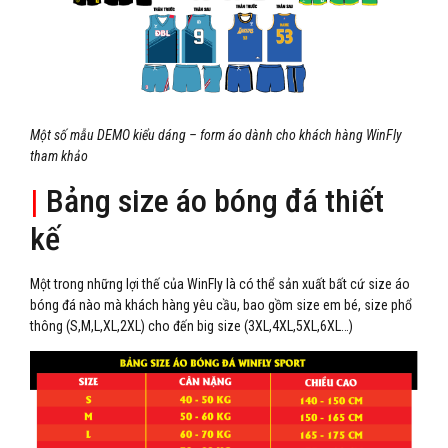
Một số mẫu DEMO kiểu dáng – form áo dành cho khách hàng WinFly
tham khảo
|
Bảng size áo bóng đá thiết
kế
Một trong những lợi thế của WinFly là có thể sản xuất bất cứ size áo
bóng đá nào mà khách hàng yêu cầu, bao gồm size em bé, size phổ
thông (S,M,L,XL,2XL) cho đến big size (3XL,4XL,5XL,6XL…)