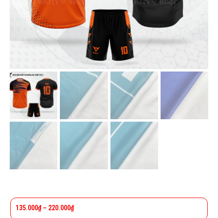
135.000
₫
–
220.000
₫