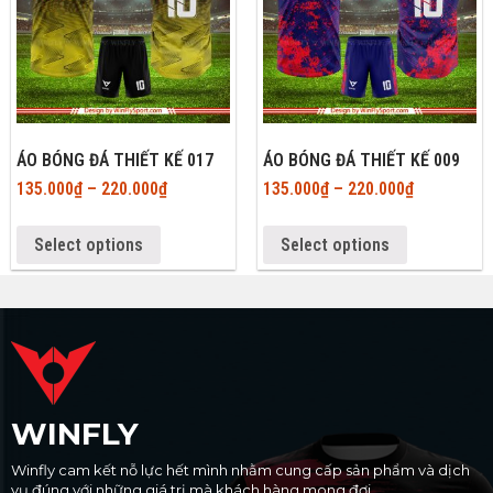
ÁO BÓNG ĐÁ THIẾT KẾ 017
ÁO BÓNG ĐÁ THIẾT KẾ 009
135.000
₫
–
220.000
₫
135.000
₫
–
220.000
₫
Select options
Select options
WINFLY
Winfly cam kết nỗ lực hết mình nhằm cung cấp sản phẩm và dịch
vụ đúng với những giá trị mà khách hàng mong đợi