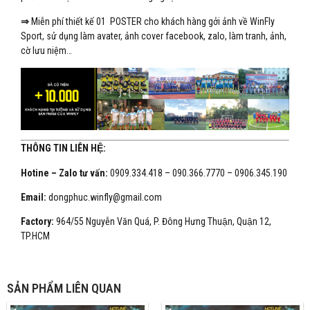
⇒
Miễn phí thiết kế 01 POSTER cho khách hàng gởi ảnh về WinFly
Sport, sử dụng làm avater, ảnh cover facebook, zalo, làm tranh, ảnh,
cờ lưu niệm…
THÔNG TIN LIÊN HỆ:
Hotine – Zalo tư vấn:
0909.334.418 – 090.366.7770 – 0906.345.190
Email:
dongphuc.winfly@gmail.com
Factory:
964/55 Nguyễn Văn Quá, P. Đông Hưng Thuận, Quận 12,
TP.HCM
SẢN PHẨM LIÊN QUAN