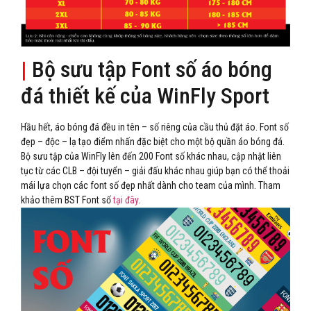
|
Bộ sưu tập Font số áo bóng
đá thiết kế của WinFly Sport
Hầu hết, áo bóng đá đều in tên – số riêng của cầu thủ đặt áo. Font số
đẹp – độc – lạ tạo điểm nhấn đặc biệt cho một bộ quần áo bóng đá.
Bộ sưu tập của WinFly lên đến 200 Font số khác nhau, cập nhật liên
tục từ các CLB – đội tuyển – giải đấu khác nhau giúp bạn có thể thoải
mái lựa chọn các font số đẹp nhất dành cho team của mình. Tham
khảo thêm BST Font số
tại đây
.