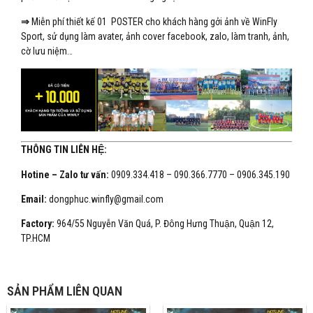
⇒
Miễn phí thiết kế 01 POSTER cho khách hàng gởi ảnh về WinFly
Sport, sử dụng làm avater, ảnh cover facebook, zalo, làm tranh, ảnh,
cờ lưu niệm…
THÔNG TIN LIÊN HỆ:
Hotine – Zalo tư vấn:
0909.334.418 – 090.366.7770 – 0906.345.190
Email:
dongphuc.winfly@gmail.com
Factory:
964/55 Nguyễn Văn Quá, P. Đông Hưng Thuận, Quận 12,
TP.HCM
SẢN PHẨM LIÊN QUAN