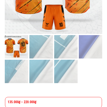
135.000
₫
–
220.000
₫