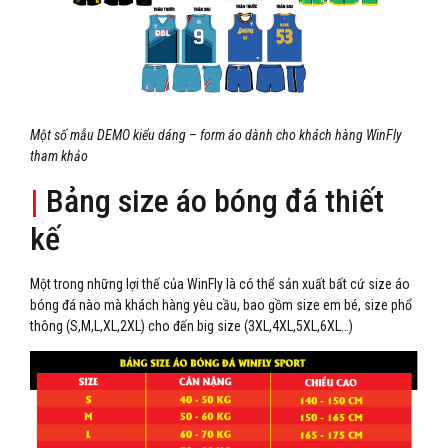
Một số mẫu DEMO kiểu dáng – form áo dành cho khách hàng WinFly
tham khảo
|
Bảng size áo bóng đá thiết
kế
Một trong những lợi thế của WinFly là có thể sản xuất bất cứ size áo
bóng đá nào mà khách hàng yêu cầu, bao gồm size em bé, size phổ
thông (S,M,L,XL,2XL) cho đến big size (3XL,4XL,5XL,6XL…)