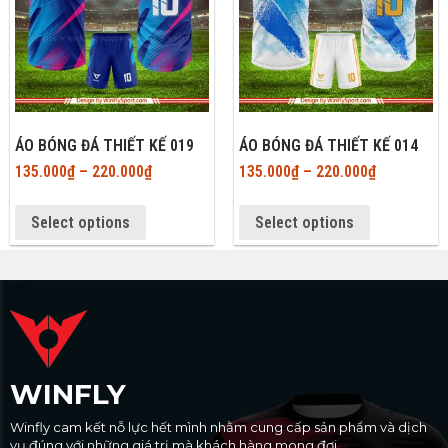
ÁO BÓNG ĐÁ THIẾT KẾ 019
ÁO BÓNG ĐÁ THIẾT KẾ 014
135.000
₫
–
220.000
₫
135.000
₫
–
220.000
₫
Select options
Select options
WINFLY
Winfly cam kết nỗ lực hết mình nhằm cung cấp sản phẩm và dịch
vụ đúng với những giá trị mà khách hàng mong đợi