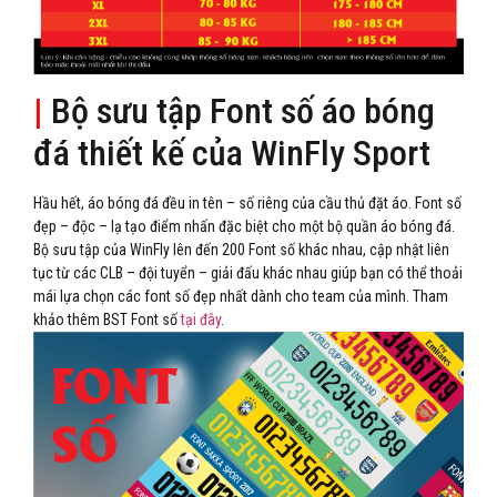
|
Bộ sưu tập Font số áo bóng
đá thiết kế của WinFly Sport
Hầu hết, áo bóng đá đều in tên – số riêng của cầu thủ đặt áo. Font số
đẹp – độc – lạ tạo điểm nhấn đặc biệt cho một bộ quần áo bóng đá.
Bộ sưu tập của WinFly lên đến 200 Font số khác nhau, cập nhật liên
tục từ các CLB – đội tuyển – giải đấu khác nhau giúp bạn có thể thoải
mái lựa chọn các font số đẹp nhất dành cho team của mình. Tham
khảo thêm BST Font số
tại đây
.