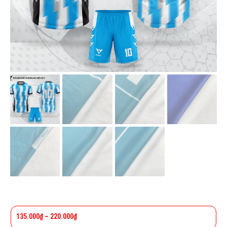
135.000
₫
–
220.000
₫