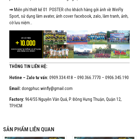
⇒
Miễn phí thiết kế 01 POSTER cho khách hàng gởi ảnh về WinFly
Sport, sử dụng làm avater, ảnh cover facebook, zalo, làm tranh, ảnh,
cờ lưu niệm…
THÔNG TIN LIÊN HỆ:
Hotine – Zalo tư vấn:
0909.334.418 – 090.366.7770 – 0906.345.190
Email:
dongphuc.winfly@gmail.com
Factory:
964/55 Nguyễn Văn Quá, P. Đông Hưng Thuận, Quận 12,
TP.HCM
SẢN PHẨM LIÊN QUAN