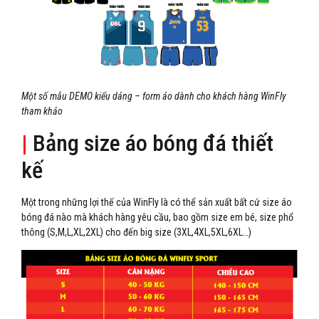
Một số mẫu DEMO kiểu dáng – form áo dành cho khách hàng WinFly
tham khảo
|
Bảng size áo bóng đá thiết
kế
Một trong những lợi thế của WinFly là có thể sản xuất bất cứ size áo
bóng đá nào mà khách hàng yêu cầu, bao gồm size em bé, size phổ
thông (S,M,L,XL,2XL) cho đến big size (3XL,4XL,5XL,6XL…)