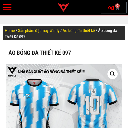
0
0
₫
Home
/
Sản phẩm đặt may Winfly
/
Áo bóng đá thiết kế
/ Áo bóng đá
Thiết Kế 097
ÁO BÓNG ĐÁ THIẾT KẾ 097