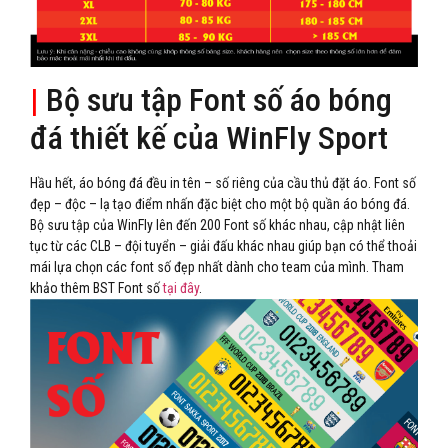
|
Bộ sưu tập Font số áo bóng
đá thiết kế của WinFly Sport
Hầu hết, áo bóng đá đều in tên – số riêng của cầu thủ đặt áo. Font số
đẹp – độc – lạ tạo điểm nhấn đặc biệt cho một bộ quần áo bóng đá.
Bộ sưu tập của WinFly lên đến 200 Font số khác nhau, cập nhật liên
tục từ các CLB – đội tuyển – giải đấu khác nhau giúp bạn có thể thoải
mái lựa chọn các font số đẹp nhất dành cho team của mình. Tham
khảo thêm BST Font số
tại đây
.