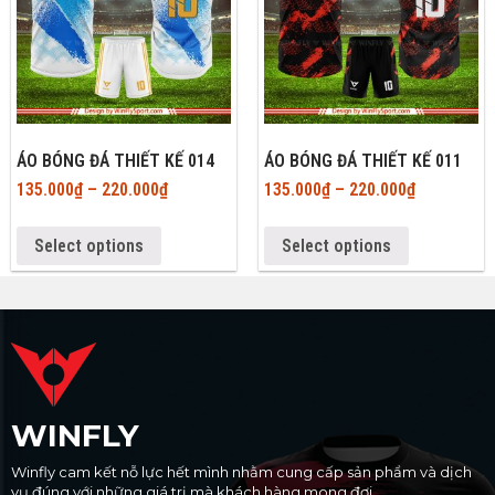
ÁO BÓNG ĐÁ THIẾT KẾ 014
ÁO BÓNG ĐÁ THIẾT KẾ 011
135.000
₫
–
220.000
₫
135.000
₫
–
220.000
₫
Select options
Select options
WINFLY
Winfly cam kết nỗ lực hết mình nhằm cung cấp sản phẩm và dịch
vụ đúng với những giá trị mà khách hàng mong đợi