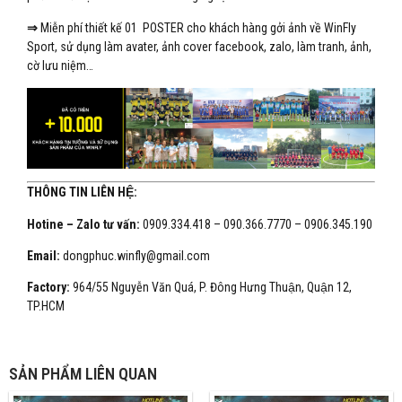
⇒
Miễn phí thiết kế 01 POSTER cho khách hàng gởi ảnh về WinFly
Sport, sử dụng làm avater, ảnh cover facebook, zalo, làm tranh, ảnh,
cờ lưu niệm…
THÔNG TIN LIÊN HỆ:
Hotine – Zalo tư vấn:
0909.334.418 – 090.366.7770 – 0906.345.190
Email:
dongphuc.winfly@gmail.com
Factory:
964/55 Nguyễn Văn Quá, P. Đông Hưng Thuận, Quận 12,
TP.HCM
SẢN PHẨM LIÊN QUAN