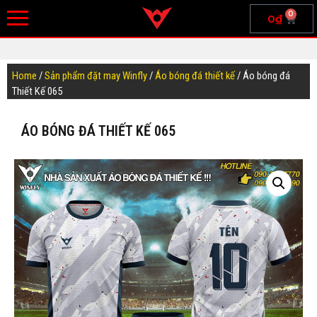
0
0
₫
Home
/
Sản phẩm đặt may Winfly
/
Áo bóng đá thiết kế
/ Áo bóng đá
Thiết Kế 065
ÁO BÓNG ĐÁ THIẾT KẾ 065