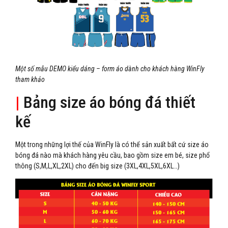
Một số mẫu DEMO kiểu dáng – form áo dành cho khách hàng WinFly
tham khảo
|
Bảng size áo bóng đá thiết
kế
Một trong những lợi thế của WinFly là có thể sản xuất bất cứ size áo
bóng đá nào mà khách hàng yêu cầu, bao gồm size em bé, size phổ
thông (S,M,L,XL,2XL) cho đến big size (3XL,4XL,5XL,6XL…)