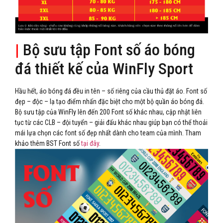
|
Bộ sưu tập Font số áo bóng
đá thiết kế của WinFly Sport
Hầu hết, áo bóng đá đều in tên – số riêng của cầu thủ đặt áo. Font số
đẹp – độc – lạ tạo điểm nhấn đặc biệt cho một bộ quần áo bóng đá.
Bộ sưu tập của WinFly lên đến 200 Font số khác nhau, cập nhật liên
tục từ các CLB – đội tuyển – giải đấu khác nhau giúp bạn có thể thoải
mái lựa chọn các font số đẹp nhất dành cho team của mình. Tham
khảo thêm BST Font số
tại đây
.