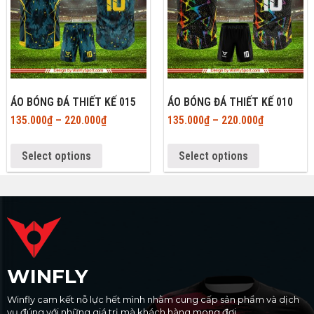
ÁO BÓNG ĐÁ THIẾT KẾ 015
ÁO BÓNG ĐÁ THIẾT KẾ 010
135.000
₫
–
220.000
₫
135.000
₫
–
220.000
₫
Select options
Select options
WINFLY
Winfly cam kết nỗ lực hết mình nhằm cung cấp sản phẩm và dịch
vụ đúng với những giá trị mà khách hàng mong đợi