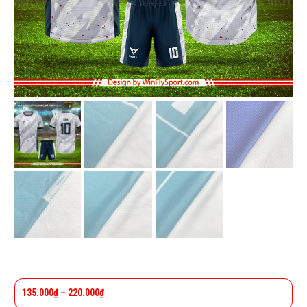
135.000
₫
–
220.000
₫