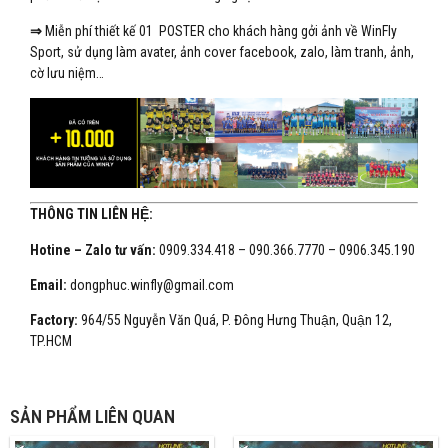
⇒
Miễn phí thiết kế 01 POSTER cho khách hàng gởi ảnh về WinFly
Sport, sử dụng làm avater, ảnh cover facebook, zalo, làm tranh, ảnh,
cờ lưu niệm…
THÔNG TIN LIÊN HỆ:
Hotine – Zalo tư vấn:
0909.334.418 – 090.366.7770 – 0906.345.190
Email:
dongphuc.winfly@gmail.com
Factory:
964/55 Nguyễn Văn Quá, P. Đông Hưng Thuận, Quận 12,
TP.HCM
SẢN PHẨM LIÊN QUAN