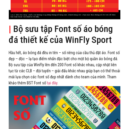
|
Bộ sưu tập Font số áo bóng
đá thiết kế của WinFly Sport
Hầu hết, áo bóng đá đều in tên – số riêng của cầu thủ đặt áo. Font số
đẹp – độc – lạ tạo điểm nhấn đặc biệt cho một bộ quần áo bóng đá.
Bộ sưu tập của WinFly lên đến 200 Font số khác nhau, cập nhật liên
tục từ các CLB – đội tuyển – giải đấu khác nhau giúp bạn có thể thoải
mái lựa chọn các font số đẹp nhất dành cho team của mình. Tham
khảo thêm BST Font số
tại đây
.