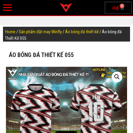
0
0
₫
Home
/
Sản phẩm đặt may Winfly
/
Áo bóng đá thiết kế
/ Áo bóng đá
Thiết Kế 055
ÁO BÓNG ĐÁ THIẾT KẾ 055