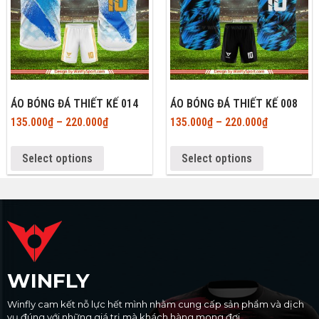
ÁO BÓNG ĐÁ THIẾT KẾ 014
ÁO BÓNG ĐÁ THIẾT KẾ 008
135.000
₫
–
220.000
₫
135.000
₫
–
220.000
₫
Select options
Select options
WINFLY
Winfly cam kết nỗ lực hết mình nhằm cung cấp sản phẩm và dịch
vụ đúng với những giá trị mà khách hàng mong đợi