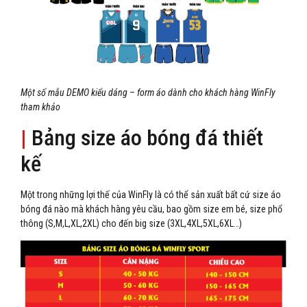
Một số mẫu DEMO kiểu dáng – form áo dành cho khách hàng WinFly
tham khảo
|
Bảng size áo bóng đá thiết
kế
Một trong những lợi thế của WinFly là có thể sản xuất bất cứ size áo
bóng đá nào mà khách hàng yêu cầu, bao gồm size em bé, size phổ
thông (S,M,L,XL,2XL) cho đến big size (3XL,4XL,5XL,6XL…)