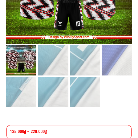
135.000
₫
–
220.000
₫