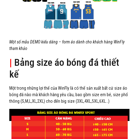
Một số mẫu DEMO kiểu dáng – form áo dành cho khách hàng WinFly
tham khảo
|
Bảng size áo bóng đá thiết
kế
Một trong những lợi thế của WinFly là có thể sản xuất bất cứ size áo
bóng đá nào mà khách hàng yêu cầu, bao gồm size em bé, size phổ
thông (S,M,L,XL,2XL) cho đến big size (3XL,4XL,5XL,6XL…)