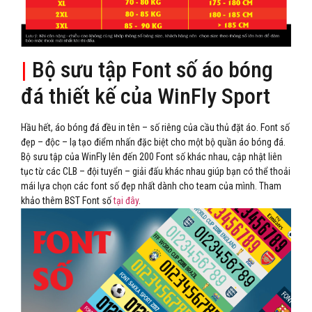
|
Bộ sưu tập Font số áo bóng
đá thiết kế của WinFly Sport
Hầu hết, áo bóng đá đều in tên – số riêng của cầu thủ đặt áo. Font số
đẹp – độc – lạ tạo điểm nhấn đặc biệt cho một bộ quần áo bóng đá.
Bộ sưu tập của WinFly lên đến 200 Font số khác nhau, cập nhật liên
tục từ các CLB – đội tuyển – giải đấu khác nhau giúp bạn có thể thoải
mái lựa chọn các font số đẹp nhất dành cho team của mình. Tham
khảo thêm BST Font số
tại đây
.