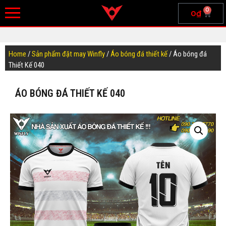
0
0
₫
Home
/
Sản phẩm đặt may Winfly
/
Áo bóng đá thiết kế
/ Áo bóng đá
Thiết Kế 040
ÁO BÓNG ĐÁ THIẾT KẾ 040