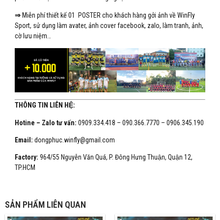
⇒
Miễn phí thiết kế 01 POSTER cho khách hàng gởi ảnh về WinFly
Sport, sử dụng làm avater, ảnh cover facebook, zalo, làm tranh, ảnh,
cờ lưu niệm…
THÔNG TIN LIÊN HỆ:
Hotine – Zalo tư vấn:
0909.334.418 – 090.366.7770 – 0906.345.190
Email:
dongphuc.winfly@gmail.com
Factory:
964/55 Nguyễn Văn Quá, P. Đông Hưng Thuận, Quận 12,
TP.HCM
SẢN PHẨM LIÊN QUAN