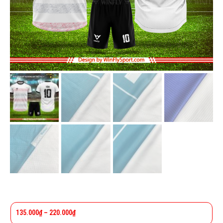
135.000
₫
–
220.000
₫