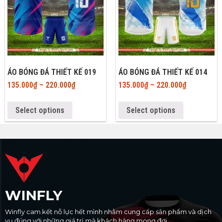
ÁO BÓNG ĐÁ THIẾT KẾ 019
ÁO BÓNG ĐÁ THIẾT KẾ 014
135.000
₫
–
220.000
₫
135.000
₫
–
220.000
₫
Select options
Select options
WINFLY
Winfly cam kết nỗ lực hết mình nhằm cung cấp sản phẩm và dịch
vụ đúng với những giá trị mà khách hàng mong đợi