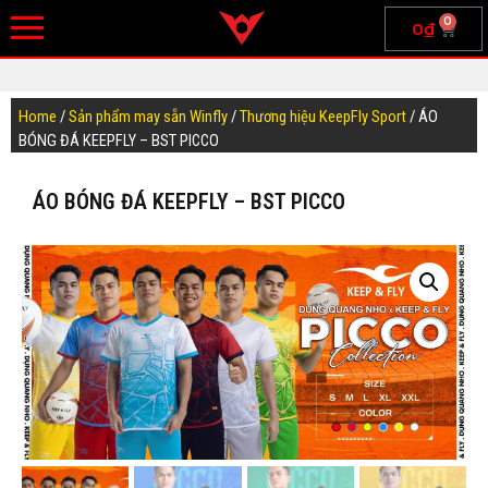
0
0
₫
Home
/
Sản phẩm may sẵn Winfly
/
Thương hiệu KeepFly Sport
/ ÁO
BÓNG ĐÁ KEEPFLY – BST PICCO
ÁO BÓNG ĐÁ KEEPFLY – BST PICCO