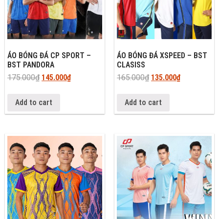
ÁO BÓNG ĐÁ CP SPORT –
ÁO BÓNG ĐÁ XSPEED – BST
BST PANDORA
CLASISS
175.000
₫
145.000
₫
165.000
₫
135.000
₫
Add to cart
Add to cart