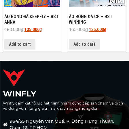
ÁO BÓNG ĐÁ KEEPFLY – BST
ÁO BÓNG ĐÁ CP – BST
ANNA
WINNING
180.000
₫
135.000
₫
165.000
₫
135.000
₫
Add to cart
Add to cart
WINFLY
Winfly cam kết nỗ lực hết mình nhằm cung cấp sản phẩm và dịch
vụ đúng với những giá trị mà khách hàng mong đợi
964/55 Nguyễn Văn Quá, P. Đông Hưng Thuận,
Quận 12, TP.HCM