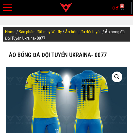
0
0
₫
Home
/
Sản phẩm đặt may Winfly
/
Áo bóng đá đội tuyển
/ Áo bóng đá
Đội Tuyển Ukraina- 0077
ÁO BÓNG ĐÁ ĐỘI TUYỂN UKRAINA- 0077