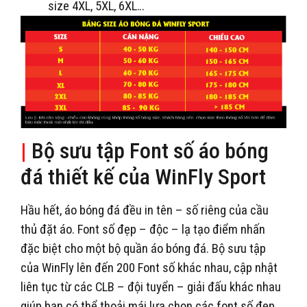
size 4XL, 5XL, 6XL…
|
Bộ sưu tập Font số áo bóng
đá thiết kế của WinFly Sport
Hầu hết, áo bóng đá đều in tên – số riêng của cầu
thủ đặt áo. Font số đẹp – độc – lạ tạo điểm nhấn
đặc biệt cho một bộ quần áo bóng đá. Bộ sưu tập
của WinFly lên đến 200 Font số khác nhau, cập nhật
liên tục từ các CLB – đội tuyển – giải đấu khác nhau
giúp bạn có thể thoải mái lựa chọn các font số đẹp