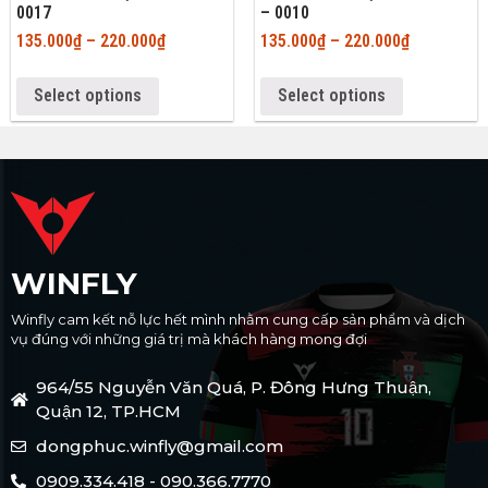
0017
– 0010
135.000
₫
–
220.000
₫
135.000
₫
–
220.000
₫
Select options
Select options
WINFLY
Winfly cam kết nỗ lực hết mình nhằm cung cấp sản phẩm và dịch
vụ đúng với những giá trị mà khách hàng mong đợi
964/55 Nguyễn Văn Quá, P. Đông Hưng Thuận,
Quận 12, TP.HCM
dongphuc.winfly@gmail.com
0909.334.418 - 090.366.7770