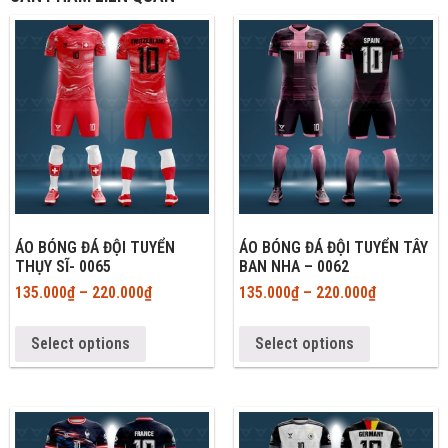
ÁO BÓNG ĐÁ ĐỘI TUYỂN
ÁO BÓNG ĐÁ ĐỘI TUYỂN TÂY
THỤY SĨ- 0065
BAN NHA – 0062
135.000
₫
–
220.000
₫
135.000
₫
–
220.000
₫
Select options
Select options