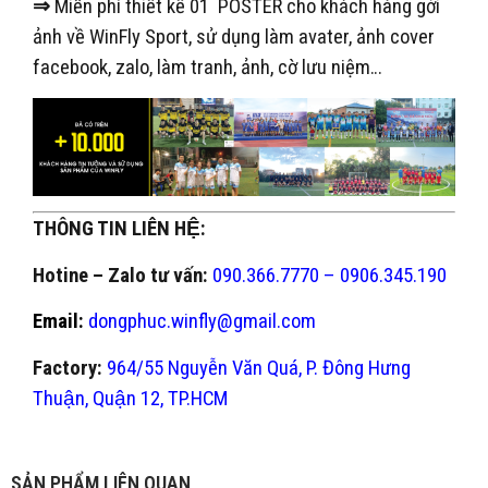
⇒
Miễn phí thiết kế 01 POSTER cho khách hàng gởi
ảnh về WinFly Sport, sử dụng làm avater, ảnh cover
facebook, zalo, làm tranh, ảnh, cờ lưu niệm…
THÔNG TIN LIÊN HỆ:
Hotine – Zalo tư vấn:
090.366.7770 – 0906.345.190
Email:
dongphuc.winfly@gmail.com
Factory:
964/55 Nguyễn Văn Quá, P. Đông Hưng
Thuận, Quận 12, TP.HCM
SẢN PHẨM LIÊN QUAN