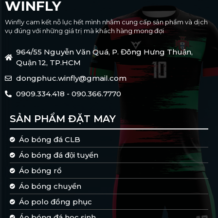
WINFLY
Winfly cam kết nỗ lực hết mình nhằm cung cấp sản phẩm và dịch
vụ đúng với những giá trị mà khách hàng mong đợi
964/55 Nguyễn Văn Quá, P. Đông Hưng Thuận,
Quận 12, TP.HCM
dongphuc.winfly@gmail.com
0909.334.418 - 090.366.7770
SẢN PHẨM ĐẶT MAY
Áo bóng đá CLB
Áo bóng đá đội tuyển
Áo bóng rổ
Áo bóng chuyền
Áo polo đồng phục
Áo bóng đá học sinh