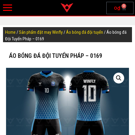
0
0
₫
Home
/
Sản phẩm đặt may Winfly
/
Áo bóng đá đội tuyển
/ Áo bóng đá
Đội Tuyển Pháp – 0169
ÁO BÓNG ĐÁ ĐỘI TUYỂN PHÁP – 0169