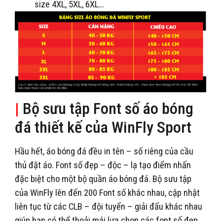
size 4XL, 5XL, 6XL…
|
Bộ sưu tập Font số áo bóng
đá thiết kế của WinFly Sport
Hầu hết, áo bóng đá đều in tên – số riêng của cầu
thủ đặt áo. Font số đẹp – độc – lạ tạo điểm nhấn
đặc biệt cho một bộ quần áo bóng đá. Bộ sưu tập
của WinFly lên đến 200 Font số khác nhau, cập nhật
liên tục từ các CLB – đội tuyển – giải đấu khác nhau
giúp bạn có thể thoải mái lựa chọn các font số đẹp