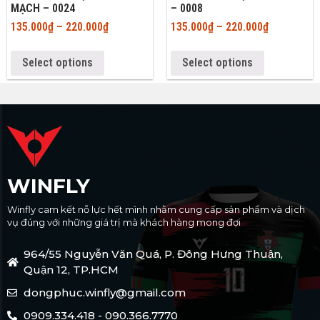
MẠCH – 0024
– 0008
135.000
₫
–
220.000
₫
135.000
₫
–
220.000
₫
Select options
Select options
WINFLY
Winfly cam kết nỗ lực hết mình nhằm cung cấp sản phẩm và dịch
vụ đúng với những giá trị mà khách hàng mong đợi
964/55 Nguyễn Văn Quá, P. Đông Hưng Thuận,
Quận 12, TP.HCM
dongphuc.winfly@gmail.com
0909.334.418 - 090.366.7770