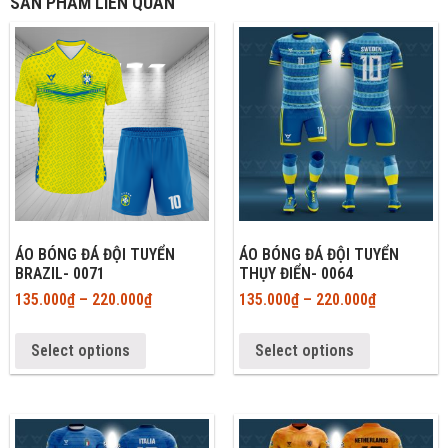
SẢN PHẨM LIÊN QUAN
ÁO BÓNG ĐÁ ĐỘI TUYỂN
ÁO BÓNG ĐÁ ĐỘI TUYỂN
BRAZIL- 0071
THỤY ĐIỂN- 0064
135.000
₫
–
220.000
₫
135.000
₫
–
220.000
₫
Select options
Select options