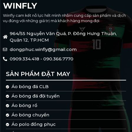
WINFLY
Winfly cam kết nỗ lực hết mình nhằm cung cấp sản phẩm và dịch
vụ đúng với những giá trị mà khách hàng mong đợi
964/55 Nguyễn Văn Quá, P. Đông Hưng Thuận,
Quận 12, TP.HCM
dongphuc.winfly@gmail.com
0909.334.418 - 090.366.7770
SẢN PHẨM ĐẶT MAY
Áo bóng đá CLB
Áo bóng đá đội tuyển
Áo bóng rổ
Áo bóng chuyền
Áo polo đồng phục