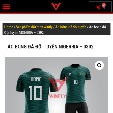
0
0
₫
Home
/
Sản phẩm đặt may Winfly
/
Áo bóng đá đội tuyển
/ Áo bóng đá
Đội Tuyển NIGERRIA – 0302
ÁO BÓNG ĐÁ ĐỘI TUYỂN NIGERRIA – 0302