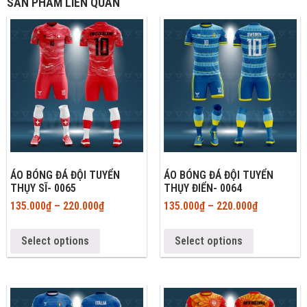
SẢN PHẨM LIÊN QUAN
ÁO BÓNG ĐÁ ĐỘI TUYỂN
ÁO BÓNG ĐÁ ĐỘI TUYỂN
THỤY SĨ- 0065
THỤY ĐIỂN- 0064
135.000
₫
–
220.000
₫
135.000
₫
–
220.000
₫
Select options
Select options