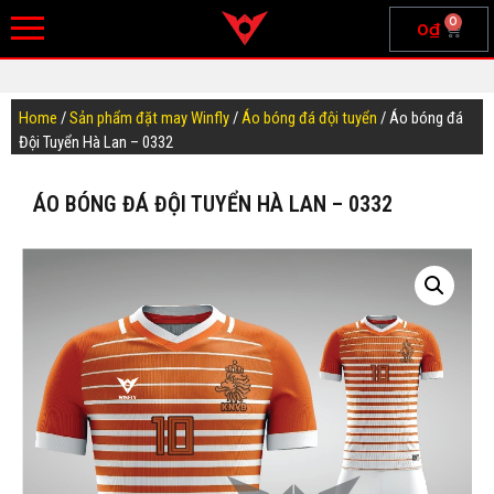
0
0
₫
Home
/
Sản phẩm đặt may Winfly
/
Áo bóng đá đội tuyển
/ Áo bóng đá
Đội Tuyển Hà Lan – 0332
ÁO BÓNG ĐÁ ĐỘI TUYỂN HÀ LAN – 0332