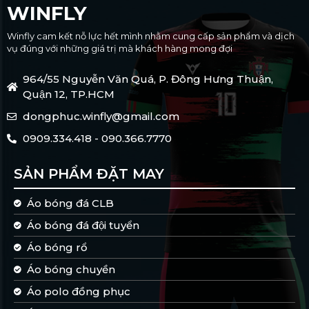
WINFLY
Winfly cam kết nỗ lực hết mình nhằm cung cấp sản phẩm và dịch
vụ đúng với những giá trị mà khách hàng mong đợi
964/55 Nguyễn Văn Quá, P. Đông Hưng Thuận,
Quận 12, TP.HCM
dongphuc.winfly@gmail.com
0909.334.418 - 090.366.7770
SẢN PHẨM ĐẶT MAY
Áo bóng đá CLB
Áo bóng đá đội tuyển
Áo bóng rổ
Áo bóng chuyền
Áo polo đồng phục