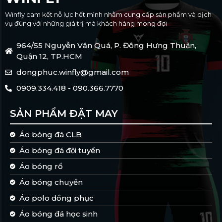
Winfly cam kết nỗ lực hết mình nhằm cung cấp sản phẩm và dịch
vụ đúng với những giá trị mà khách hàng mong đợi
964/55 Nguyễn Văn Quá, P. Đông Hưng Thuận,
Quận 12, TP.HCM
dongphuc.winfly@gmail.com
0909.334.418 - 090.366.7770
SẢN PHẨM ĐẶT MAY
Áo bóng đá CLB
Áo bóng đá đội tuyển
Áo bóng rổ
Áo bóng chuyền
Áo polo đồng phục
Áo bóng đá học sinh