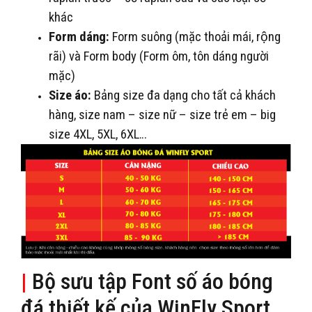
khác
Form dáng:
Form suông (mặc thoải mái, rộng
rãi) và Form body (Form ôm, tôn dáng người
mặc)
Size áo:
Bảng size đa dạng cho tất cả khách
hàng, size nam – size nữ – size trẻ em – big
size 4XL, 5XL, 6XL…
|
Bộ sưu tập Font số áo bóng
đá thiết kế của WinFly Sport