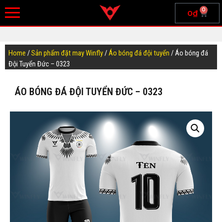
0
0
₫
Home
/
Sản phẩm đặt may Winfly
/
Áo bóng đá đội tuyển
/ Áo bóng đá
Đội Tuyển Đức – 0323
ÁO BÓNG ĐÁ ĐỘI TUYỂN ĐỨC – 0323