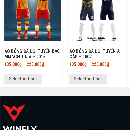
ÁO BÓNG ĐÁ ĐỘI TUYỂN BẮC
ÁO BÓNG ĐÁ ĐỘI TUYỂN AI
MMACEDONIA – 0015
CẬP – 0007
135.000
₫
–
220.000
₫
135.000
₫
–
220.000
₫
Select options
Select options
WINFLY