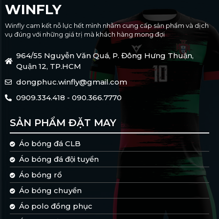
WINFLY
Winfly cam kết nỗ lực hết mình nhằm cung cấp sản phẩm và dịch
vụ đúng với những giá trị mà khách hàng mong đợi
964/55 Nguyễn Văn Quá, P. Đông Hưng Thuận,
Quận 12, TP.HCM
dongphuc.winfly@gmail.com
0909.334.418 - 090.366.7770
SẢN PHẨM ĐẶT MAY
Áo bóng đá CLB
Áo bóng đá đội tuyển
Áo bóng rổ
Áo bóng chuyền
Áo polo đồng phục