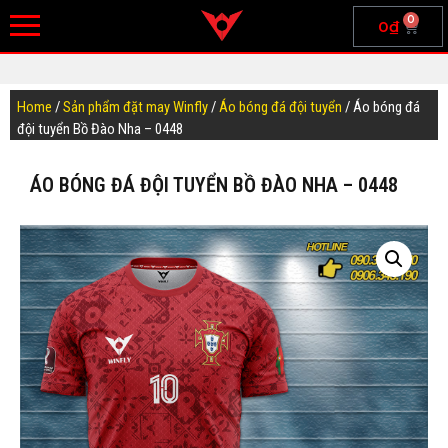
0
0
₫
Home
/
Sản phẩm đặt may Winfly
/
Áo bóng đá đội tuyển
/ Áo bóng đá
đội tuyển Bồ Đào Nha – 0448
ÁO BÓNG ĐÁ ĐỘI TUYỂN BỒ ĐÀO NHA – 0448