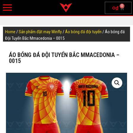
0
0
₫
Home
/
Sản phẩm đặt may Winfly
/
Áo bóng đá đội tuyển
/ Áo bóng đá
Đội Tuyển Bắc Mmacedonia – 0015
ÁO BÓNG ĐÁ ĐỘI TUYỂN BẮC MMACEDONIA –
0015