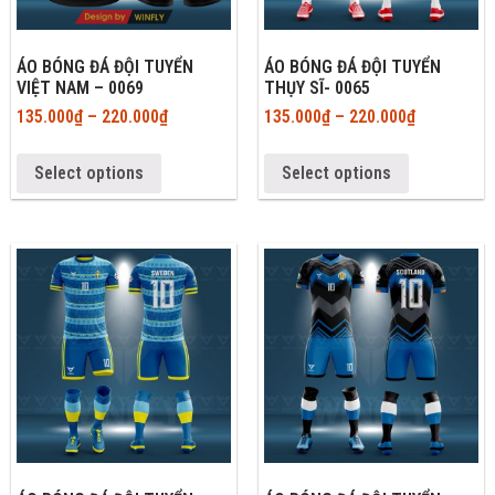
ÁO BÓNG ĐÁ ĐỘI TUYỂN
ÁO BÓNG ĐÁ ĐỘI TUYỂN
VIỆT NAM – 0069
THỤY SĨ- 0065
135.000
₫
–
220.000
₫
135.000
₫
–
220.000
₫
Select options
Select options