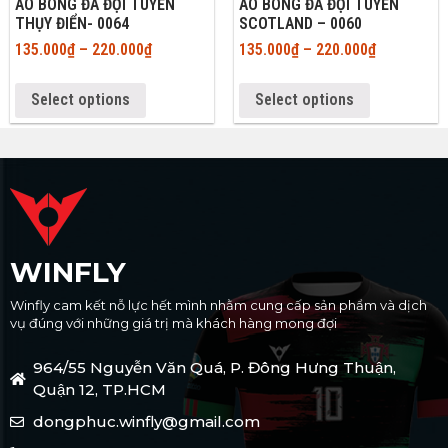
ÁO BÓNG ĐÁ ĐỘI TUYỂN
ÁO BÓNG ĐÁ ĐỘI TUYỂN
THỤY ĐIỂN- 0064
SCOTLAND – 0060
135.000
₫
–
220.000
₫
135.000
₫
–
220.000
₫
Select options
Select options
WINFLY
Winfly cam kết nỗ lực hết mình nhằm cung cấp sản phẩm và dịch
vụ đúng với những giá trị mà khách hàng mong đợi
964/55 Nguyễn Văn Quá, P. Đông Hưng Thuận,
Quận 12, TP.HCM
dongphuc.winfly@gmail.com