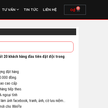
0
0
₫
TƯ VẤN
TIN TỨC
LIÊN HỆ
ất 20 khách hàng đầu tiên đặt đội trong
ợng đặt hàng
00.000 đồng.
thao cao cấp
àng tiếp theo.
% ngoại tỉnh
 làm ảnh facebook, tranh, ảnh, cờ lưu niệm…
 mới cho WinFly