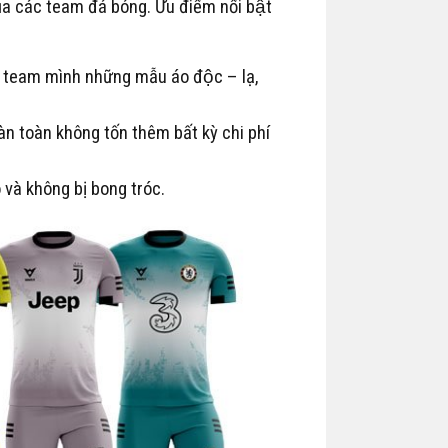
ủa các team đá bóng. Ưu điểm nổi bật
o team mình những mẫu áo độc – lạ,
oàn toàn không tốn thêm bất kỳ chi phí
 và không bị bong tróc.