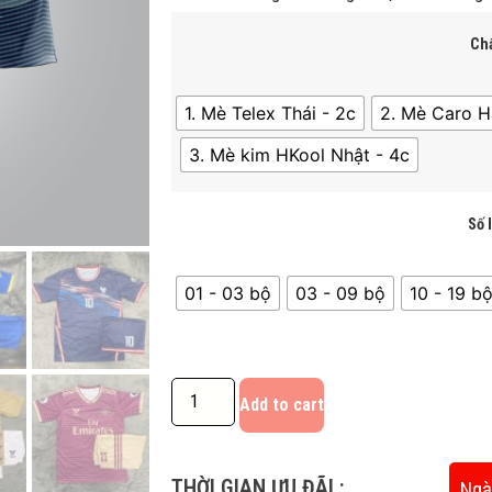
Chấ
1. Mè Telex Thái - 2c
2. Mè Caro H
3. Mè kim HKool Nhật - 4c
Số 
01 - 03 bộ
03 - 09 bộ
10 - 19 bô
Add to cart
THỜI GIAN ƯU ĐÃI :
Ngà