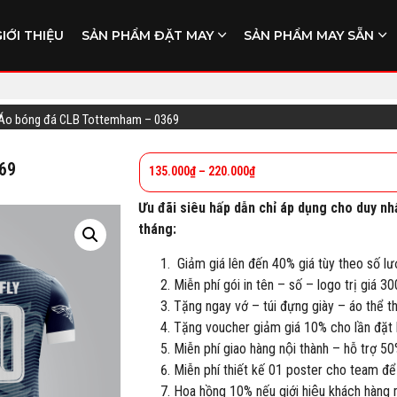
GIỚI THIỆU
SẢN PHẨM ĐẶT MAY
SẢN PHẨM MAY SẴN
Áo bóng đá CLB Tottemham – 0369
69
135.000
₫
–
220.000
₫
Ưu đãi siêu hấp dẫn chỉ áp dụng cho duy nh
tháng:
Giảm giá lên đến 40% giá tùy theo số lư
Miễn phí gói in tên – số – logo trị giá 3
Tặng ngay vớ – túi đựng giày – áo thể 
Tặng voucher giảm giá 10% cho lần đặt h
Miễn phí giao hàng nội thành – hỗ trợ 50
Miễn phí thiết kế 01 poster cho team để
Hoa hồng 10% nếu giới hiệu khách hàng