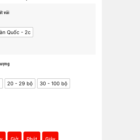
t vải
àn Quốc - 2c
lượng
̣
20 - 29 bộ
30 - 100 bộ
y
Giờ
Phút
Giây