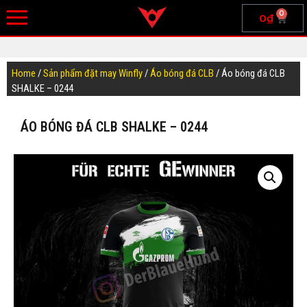
0
0
₫
Home
/
Sản phẩm đặt may Winfly
/
Áo bóng đá CLB
/ Áo bóng đá CLB
SHALKE – 0244
ÁO BÓNG ĐÁ CLB SHALKE – 0244