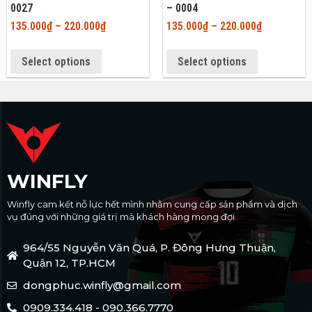
0027
– 0004
135.000
₫
–
220.000
₫
135.000
₫
–
220.000
₫
Select options
Select options
WINFLY
Winfly cam kết nỗ lực hết mình nhằm cung cấp sản phẩm và dịch
vụ đúng với những giá trị mà khách hàng mong đợi
964/55 Nguyễn Văn Quá, P. Đông Hưng Thuận,
Quận 12, TP.HCM
dongphuc.winfly@gmail.com
0909.334.418 - 090.366.7770