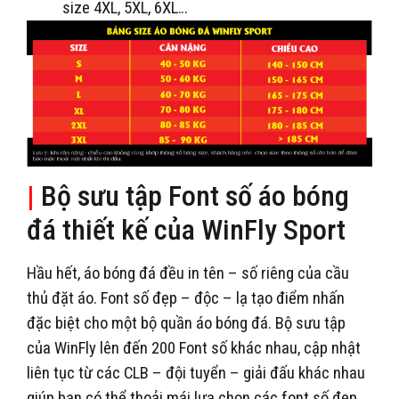
size 4XL, 5XL, 6XL…
|
Bộ sưu tập Font số áo bóng
đá thiết kế của WinFly Sport
Hầu hết, áo bóng đá đều in tên – số riêng của cầu
thủ đặt áo. Font số đẹp – độc – lạ tạo điểm nhấn
đặc biệt cho một bộ quần áo bóng đá. Bộ sưu tập
của WinFly lên đến 200 Font số khác nhau, cập nhật
liên tục từ các CLB – đội tuyển – giải đấu khác nhau
giúp bạn có thể thoải mái lựa chọn các font số đẹp