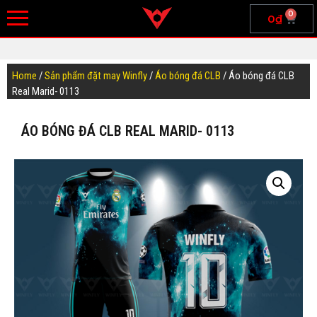
0
0
₫
Home
/
Sản phẩm đặt may Winfly
/
Áo bóng đá CLB
/ Áo bóng đá CLB
Real Marid- 0113
ÁO BÓNG ĐÁ CLB REAL MARID- 0113