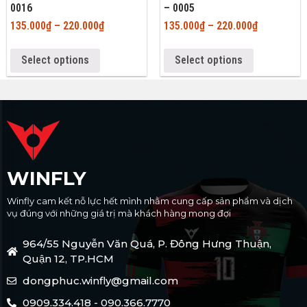
0016
– 0005
135.000
₫
–
220.000
₫
135.000
₫
–
220.000
₫
Select options
Select options
WINFLY
Winfly cam kết nỗ lực hết mình nhằm cung cấp sản phẩm và dịch
vụ đúng với những giá trị mà khách hàng mong đợi
964/55 Nguyễn Văn Quá, P. Đông Hưng Thuận,
Quận 12, TP.HCM
dongphuc.winfly@gmail.com
0909.334.418 - 090.366.7770