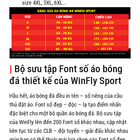
size 4XL, 5XL, 6XL…
|
Bộ sưu tập Font số áo bóng
đá thiết kế của WinFly Sport
Hầu hết, áo bóng đá đều in tên – số riêng của cầu
thủ đặt áo. Font số đẹp – độc – lạ tạo điểm nhấn
đặc biệt cho một bộ quần áo bóng đá. Bộ sưu tập
của WinFly lên đến 200 Font số khác nhau, cập nhật
liên tục từ các CLB – đội tuyển – giải đấu khác nhau
giúp bạn có thể thoải mái lựa chọn các font số đẹp