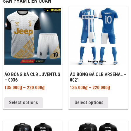
SẢN PHẨM LIÊN QUAN
ÁO BÓNG ĐÁ CLB JUVENTUS
ÁO BÓNG ĐÁ CLB ARSENAL –
– 0036
0021
135.000
₫
–
220.000
₫
135.000
₫
–
220.000
₫
Select options
Select options