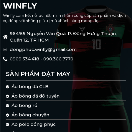
WINFLY
Winfly cam kết nỗ lực hết mình nhằm cung cấp sản phẩm và dịch
vụ đúng với những giá trị mà khách hàng mong đợi
964/55 Nguyễn Văn Quá, P. Đông Hưng Thuận,
Quận 12, TP.HCM
dongphuc.winfly@gmail.com
0909.334.418 - 090.366.7770
SẢN PHẨM ĐẶT MAY
Áo bóng đá CLB
Áo bóng đá đội tuyển
Áo bóng rổ
Áo bóng chuyền
Áo polo đồng phục