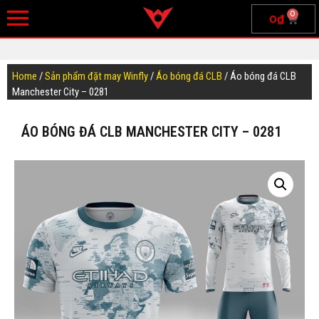
0
0
₫
Home
/
Sản phẩm đặt may Winfly
/
Áo bóng đá CLB
/ Áo bóng đá CLB
Manchester City – 0281
ÁO BÓNG ĐÁ CLB MANCHESTER CITY – 0281