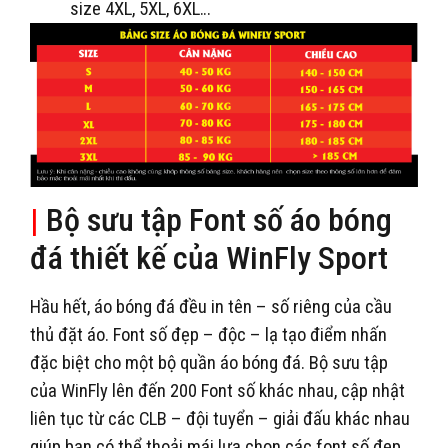
size 4XL, 5XL, 6XL…
|
Bộ sưu tập Font số áo bóng
đá thiết kế của WinFly Sport
Hầu hết, áo bóng đá đều in tên – số riêng của cầu
thủ đặt áo. Font số đẹp – độc – lạ tạo điểm nhấn
đặc biệt cho một bộ quần áo bóng đá. Bộ sưu tập
của WinFly lên đến 200 Font số khác nhau, cập nhật
liên tục từ các CLB – đội tuyển – giải đấu khác nhau
giúp bạn có thể thoải mái lựa chọn các font số đẹp