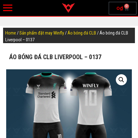
0
0
₫
Home
/
Sản phẩm đặt may Winfly
/
Áo bóng đá CLB
/ Áo bóng đá CLB
Liverpool – 0137
ÁO BÓNG ĐÁ CLB LIVERPOOL – 0137