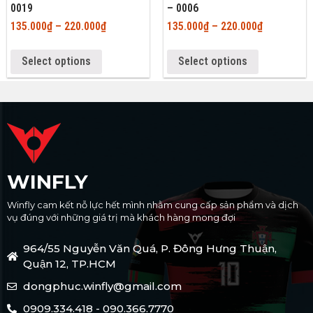
0019
– 0006
135.000
₫
–
220.000
₫
135.000
₫
–
220.000
₫
Select options
Select options
WINFLY
Winfly cam kết nỗ lực hết mình nhằm cung cấp sản phẩm và dịch
vụ đúng với những giá trị mà khách hàng mong đợi
964/55 Nguyễn Văn Quá, P. Đông Hưng Thuận,
Quận 12, TP.HCM
dongphuc.winfly@gmail.com
0909.334.418 - 090.366.7770