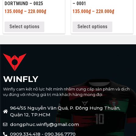
DORTMUND – 0025
– 0001
135.000
₫
–
220.000
₫
135.000
₫
–
220.000
₫
Select options
Select options
WINFLY
Winfly cam kết nỗ lực hết mình nhằm cung cấp sản phẩm và dịch
vụ đúng với những giá trị mà khách hàng mong đợi
964/55 Nguyễn Văn Quá, P. Đông Hưng Thuận,
Quận 12, TP.HCM
dongphuc.winfly@gmail.com
0909.334.418 - 090.366.7770