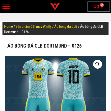
0
0
₫
Home
/
Sản phẩm đặt may Winfly
/
Áo bóng đá CLB
/ Áo bóng đá CLB
Dortmund – 0126
ÁO BÓNG ĐÁ CLB DORTMUND – 0126