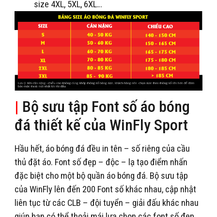
size 4XL, 5XL, 6XL…
|
Bộ sưu tập Font số áo bóng
đá thiết kế của WinFly Sport
Hầu hết, áo bóng đá đều in tên – số riêng của cầu
thủ đặt áo. Font số đẹp – độc – lạ tạo điểm nhấn
đặc biệt cho một bộ quần áo bóng đá. Bộ sưu tập
của WinFly lên đến 200 Font số khác nhau, cập nhật
liên tục từ các CLB – đội tuyển – giải đấu khác nhau
giúp bạn có thể thoải mái lựa chọn các font số đẹp