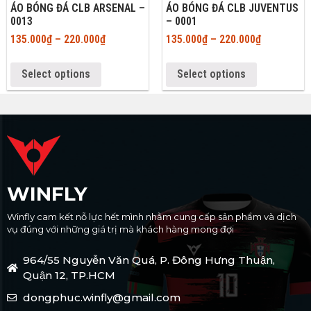
ÁO BÓNG ĐÁ CLB ARSENAL –
ÁO BÓNG ĐÁ CLB JUVENTUS
0013
– 0001
135.000
₫
–
220.000
₫
135.000
₫
–
220.000
₫
Select options
Select options
WINFLY
Winfly cam kết nỗ lực hết mình nhằm cung cấp sản phẩm và dịch
vụ đúng với những giá trị mà khách hàng mong đợi
964/55 Nguyễn Văn Quá, P. Đông Hưng Thuận,
Quận 12, TP.HCM
dongphuc.winfly@gmail.com