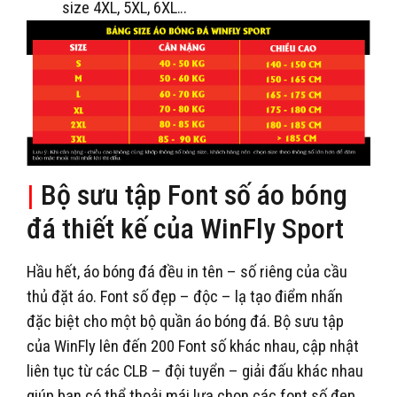
size 4XL, 5XL, 6XL…
|
Bộ sưu tập Font số áo bóng
đá thiết kế của WinFly Sport
Hầu hết, áo bóng đá đều in tên – số riêng của cầu
thủ đặt áo. Font số đẹp – độc – lạ tạo điểm nhấn
đặc biệt cho một bộ quần áo bóng đá. Bộ sưu tập
của WinFly lên đến 200 Font số khác nhau, cập nhật
liên tục từ các CLB – đội tuyển – giải đấu khác nhau
giúp bạn có thể thoải mái lựa chọn các font số đẹp