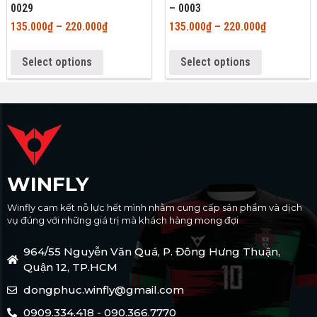
0029
– 0003
135.000
₫
–
220.000
₫
135.000
₫
–
220.000
₫
Select options
Select options
WINFLY
Winfly cam kết nỗ lực hết mình nhằm cung cấp sản phẩm và dịch
vụ đúng với những giá trị mà khách hàng mong đợi
964/55 Nguyễn Văn Quá, P. Đông Hưng Thuận,
Quận 12, TP.HCM
dongphuc.winfly@gmail.com
0909.334.418 - 090.366.7770