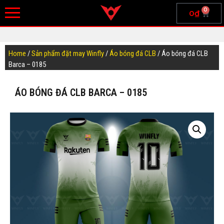
0
0
₫
Home
/
Sản phẩm đặt may Winfly
/
Áo bóng đá CLB
/ Áo bóng đá CLB
Barca – 0185
ÁO BÓNG ĐÁ CLB BARCA – 0185