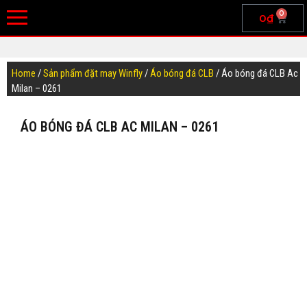
0
0
₫
Home
/
Sản phẩm đặt may Winfly
/
Áo bóng đá CLB
/ Áo bóng đá CLB Ac
Milan – 0261
ÁO BÓNG ĐÁ CLB AC MILAN – 0261