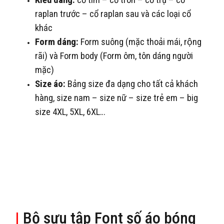
Kiểu dáng:
cổ tim – cổ tròn – cổ trụ – cổ
raplan trước – cổ raplan sau và các loại cổ
khác
Form dáng:
Form suông (mặc thoải mái, rộng
rãi) và Form body (Form ôm, tôn dáng người
mặc)
Size áo:
Bảng size đa dạng cho tất cả khách
hàng, size nam – size nữ – size trẻ em – big
size 4XL, 5XL, 6XL…
|
Bộ sưu tập Font số áo bóng