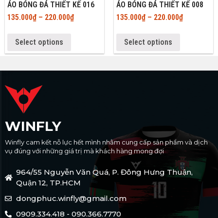
ÁO BÓNG ĐÁ THIẾT KẾ 016
ÁO BÓNG ĐÁ THIẾT KẾ 008
135.000
₫
–
220.000
₫
135.000
₫
–
220.000
₫
Select options
Select options
WINFLY
Winfly cam kết nỗ lực hết mình nhằm cung cấp sản phẩm và dịch
vụ đúng với những giá trị mà khách hàng mong đợi
964/55 Nguyễn Văn Quá, P. Đông Hưng Thuận,
Quận 12, TP.HCM
dongphuc.winfly@gmail.com
0909.334.418 - 090.366.7770