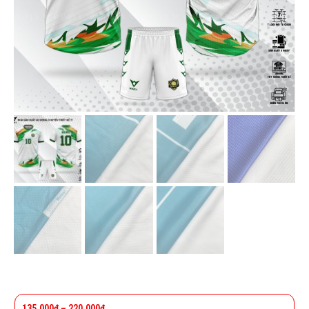
135.000
₫
–
220.000
₫