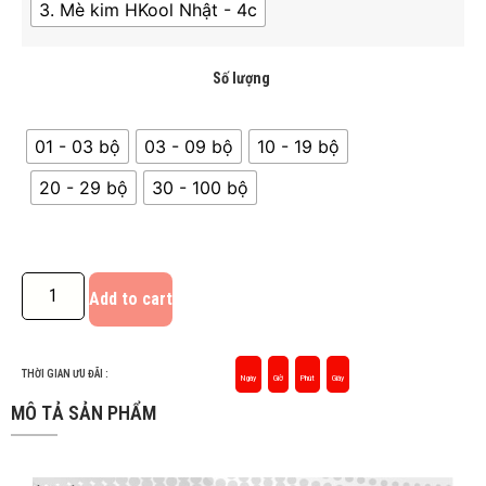
3. Mè kim HKool Nhật - 4c
Số lượng
01 - 03 bộ
03 - 09 bộ
10 - 19 bộ
20 - 29 bộ
30 - 100 bộ
Add to cart
THỜI GIAN ƯU ĐÃI :
Ngày
Giờ
Phút
Giây
MÔ TẢ SẢN PHẨM