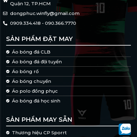
Quận 12, TP.HCM
dongphuc.winfly@gmail.com
0909.334.418 - 090.366.7770
SẢN PHẨM ĐẶT MAY
Áo bóng đá CLB
Áo bóng đá đội tuyển
Áo bóng rổ
Áo bóng chuyền
Áo polo đồng phục
Áo bóng đá học sinh
SẢN PHẨM MAY SẴN
Thương hiệu CP Sporrt