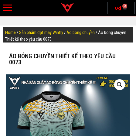
0
0
₫
Home
/
Sản phẩm đặt may Winfly
/
Áo bóng chuyền
/ Áo bóng chuyền
Thiết kế theo yêu cầu 0073
ÁO BÓNG CHUYỀN THIẾT KẾ THEO YÊU CẦU
0073