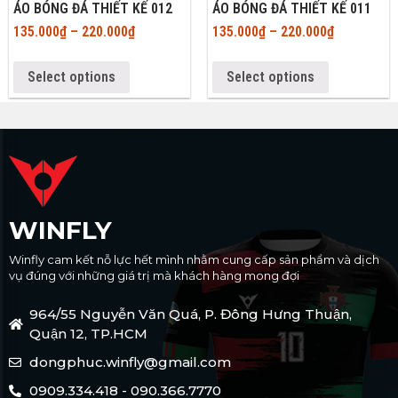
ÁO BÓNG ĐÁ THIẾT KẾ 012
ÁO BÓNG ĐÁ THIẾT KẾ 011
135.000
₫
–
220.000
₫
135.000
₫
–
220.000
₫
Select options
Select options
WINFLY
Winfly cam kết nỗ lực hết mình nhằm cung cấp sản phẩm và dịch
vụ đúng với những giá trị mà khách hàng mong đợi
964/55 Nguyễn Văn Quá, P. Đông Hưng Thuận,
Quận 12, TP.HCM
dongphuc.winfly@gmail.com
0909.334.418 - 090.366.7770