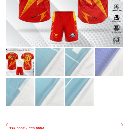
135.000
₫
–
220.000
₫