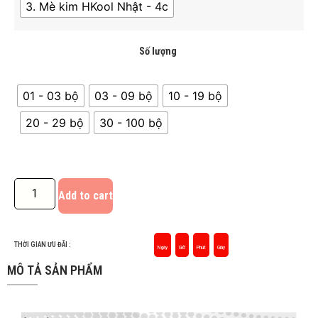
3. Mè kim HKool Nhật - 4c
Số lượng
01 - 03 bộ
03 - 09 bộ
10 - 19 bộ
20 - 29 bộ
30 - 100 bộ
Add to cart
THỜI GIAN ƯU ĐÃI :
Ngày
Giờ
Phút
Giây
MÔ TẢ SẢN PHẨM