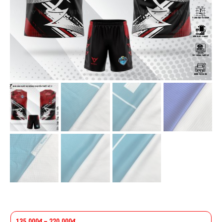
135.000
₫
–
220.000
₫