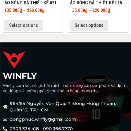
ÁO BÓNG ĐÁ THIẾT KẾ 021
ÁO BÓNG ĐÁ THIẾT KẾ 015
135.000
₫
–
220.000
₫
135.000
₫
–
220.000
₫
Select options
Select options
WINFLY
Winfly cam kết nỗ lực hết mình nhằm cung cấp sản phẩm và dịch
vụ đúng với những giá trị mà khách hàng mong đợi
964/55 Nguyễn Văn Quá, P. Đông Hưng Thuận,
Quận 12, TP.HCM
dongphuc.winfly@gmail.com
0909.334.418 - 090.366.7770