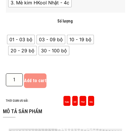
3. Mè kim HKool Nhật - 4c
Số lượng
01 - 03 bộ
03 - 09 bộ
10 - 19 bộ
20 - 29 bộ
30 - 100 bộ
Add to cart
THỜI GIAN ƯU ĐÃI :
Ngày
Giờ
Phút
Giây
MÔ TẢ SẢN PHẨM