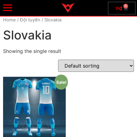
0
0
₫
Home
/ Đội tuyển / Slovakia
Slovakia
Showing the single result
Sale!