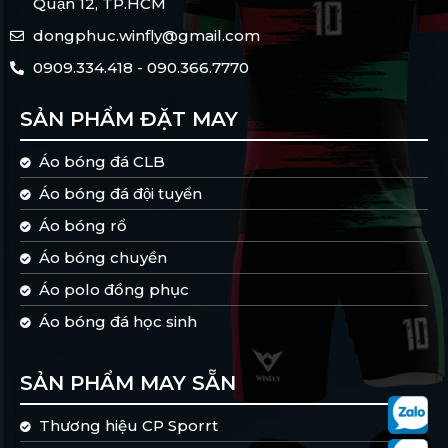
Quận 12, TP.HCM
dongphuc.winfly@gmail.com
0909.334.418 - 090.366.7770
SẢN PHẨM ĐẶT MAY
Áo bóng đá CLB
Áo bóng đá đội tuyển
Áo bóng rổ
Áo bóng chuyền
Áo polo đồng phục
Áo bóng đá học sinh
SẢN PHẨM MAY SẴN
Thương hiệu CP Sporrt