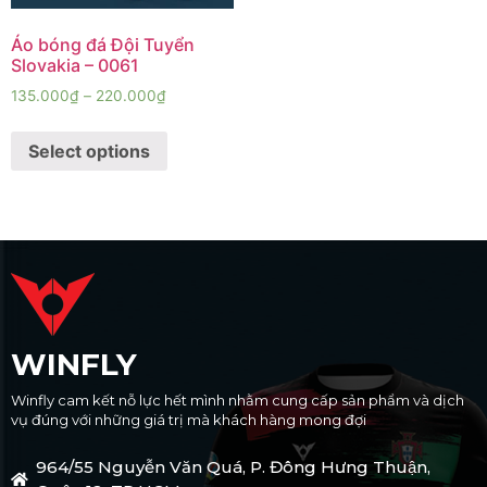
Áo bóng đá Đội Tuyển
Slovakia – 0061
135.000
₫
–
220.000
₫
Select options
WINFLY
Winfly cam kết nỗ lực hết mình nhằm cung cấp sản phẩm và dịch
vụ đúng với những giá trị mà khách hàng mong đợi
964/55 Nguyễn Văn Quá, P. Đông Hưng Thuận,