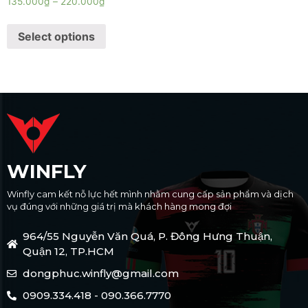
135.000
₫
–
220.000
₫
Select options
WINFLY
Winfly cam kết nỗ lực hết mình nhằm cung cấp sản phẩm và dịch
vụ đúng với những giá trị mà khách hàng mong đợi
964/55 Nguyễn Văn Quá, P. Đông Hưng Thuận,
Quận 12, TP.HCM
dongphuc.winfly@gmail.com
0909.334.418 - 090.366.7770