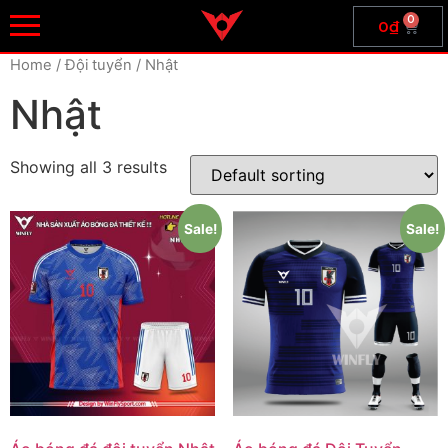
0
0
₫
Home
/ Đội tuyển / Nhật
Nhật
Showing all 3 results
Sale!
Sale!