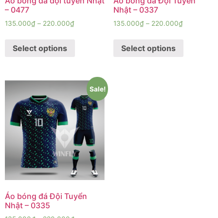
Áo bóng đá đội tuyển Nhật
Áo bóng đá Đội Tuyển
– 0477
Nhật – 0337
135.000
₫
–
220.000
₫
135.000
₫
–
220.000
₫
Select options
Select options
Sale!
Áo bóng đá Đội Tuyển
Nhật – 0335