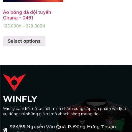
Áo bóng đá đội tuyển
Ghana – 0461
135.000
₫
–
220.000
₫
Select options
WINFLY
Winfly cam kết nỗ lực hết mình nhằm cung cấp sản phẩm và dịch
vụ đúng với những giá trị mà khách hàng mong đợi
964/55 Nguyễn Văn Quá, P. Đông Hưng Thuận,