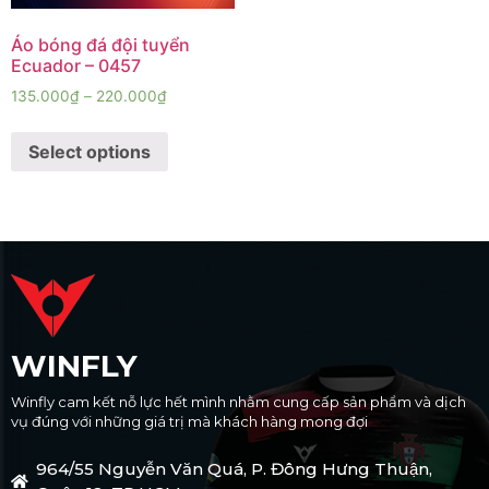
Áo bóng đá đội tuyển
Ecuador – 0457
135.000
₫
–
220.000
₫
Select options
WINFLY
Winfly cam kết nỗ lực hết mình nhằm cung cấp sản phẩm và dịch
vụ đúng với những giá trị mà khách hàng mong đợi
964/55 Nguyễn Văn Quá, P. Đông Hưng Thuận,