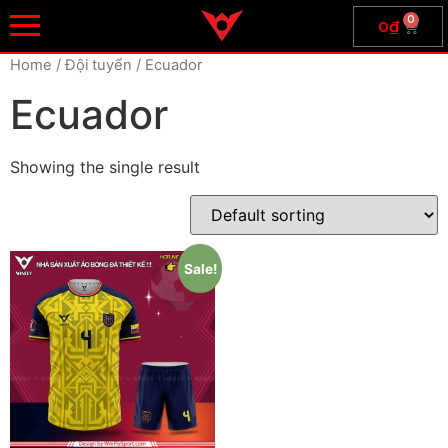
0
0
₫
Home
/ Đội tuyển / Ecuador
Ecuador
Showing the single result
Sale!