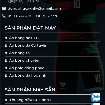
Quận 12, TP.HCM
dongphuc.winfly@gmail.com
0909.334.418 - 090.366.7770
SẢN PHẨM ĐẶT MAY
Áo bóng đá CLB
Áo bóng đá đội tuyển
Áo bóng rổ
Áo bóng chuyền
Áo polo đồng phục
Áo bóng đá học sinh
SẢN PHẨM MAY SẴN
Thương hiệu CP Sporrt