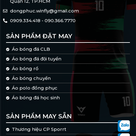
Quận 12, TP.HCM
dongphuc.winfly@gmail.com
0909.334.418 - 090.366.7770
SẢN PHẨM ĐẶT MAY
Áo bóng đá CLB
Áo bóng đá đội tuyển
Áo bóng rổ
Áo bóng chuyền
Áo polo đồng phục
Áo bóng đá học sinh
SẢN PHẨM MAY SẴN
Thương hiệu CP Sporrt