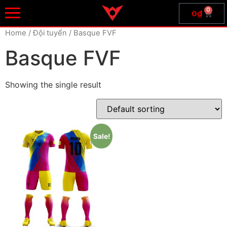
0
0
₫
Home
/ Đội tuyển / Basque FVF
Basque FVF
Showing the single result
Sale!