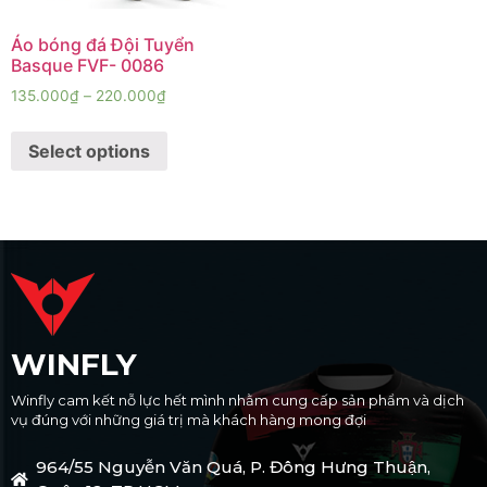
Áo bóng đá Đội Tuyển
Basque FVF- 0086
135.000
₫
–
220.000
₫
Select options
WINFLY
Winfly cam kết nỗ lực hết mình nhằm cung cấp sản phẩm và dịch
vụ đúng với những giá trị mà khách hàng mong đợi
964/55 Nguyễn Văn Quá, P. Đông Hưng Thuận,