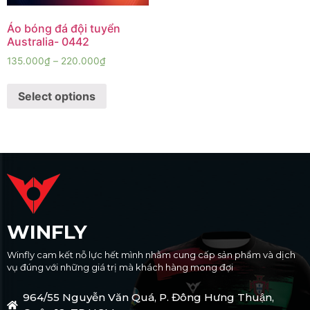
Áo bóng đá đội tuyển
Australia- 0442
135.000
₫
–
220.000
₫
Select options
WINFLY
Winfly cam kết nỗ lực hết mình nhằm cung cấp sản phẩm và dịch
vụ đúng với những giá trị mà khách hàng mong đợi
964/55 Nguyễn Văn Quá, P. Đông Hưng Thuận,