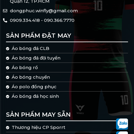
Quận 12, TP.HCM
dongphuc.winfly@gmail.com
0909.334.418 - 090.366.7770
SẢN PHẨM ĐẶT MAY
Áo bóng đá CLB
Áo bóng đá đội tuyển
Áo bóng rổ
Áo bóng chuyền
Áo polo đồng phục
Áo bóng đá học sinh
SẢN PHẨM MAY SẴN
Thương hiệu CP Sporrt