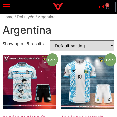
0
0
₫
Home
/ Đội tuyển / Argentina
Argentina
Showing all 6 results
Sale!
Sale!