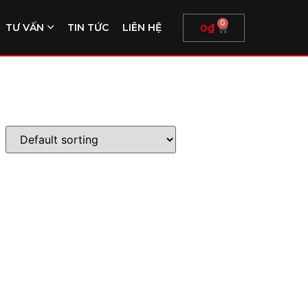
0
0
₫
TƯ VẤN
TIN TỨC
LIÊN HỆ