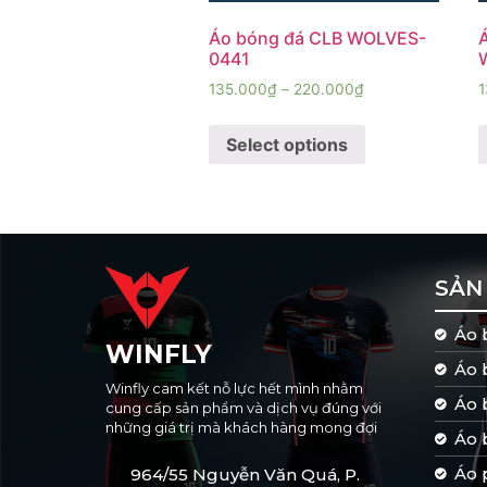
Áo bóng đá CLB WOLVES-
A
0441
135.000
₫
–
220.000
₫
1
Select options
SẢN
Áo 
WINFLY
Áo 
Winfly cam kết nỗ lực hết mình nhằm
Áo 
cung cấp sản phẩm và dịch vụ đúng với
những giá trị mà khách hàng mong đợi
Áo
Áo
964/55 Nguyễn Văn Quá, P.