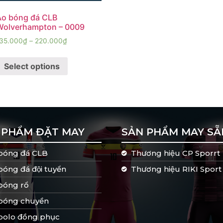
́o bóng đá CLB
Wolverhampton – 0009
35.000
₫
–
220.000
₫
Select options
 PHẨM ĐẶT MAY
SẢN PHẨM MAY SẴ
bóng đá CLB
Thương hiệu CP Sporrt
bóng đá đội tuyển
Thương hiệu RIKI Sport
bóng rổ
 bóng chuyền
 polo đồng phục