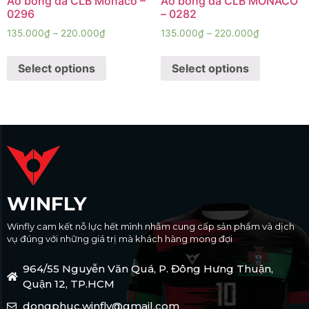
Áo bóng đá CLB Monaco –
Áo bóng đá CLB MONACO
0296
– 0282
135.000
₫
–
220.000
₫
135.000
₫
–
220.000
₫
Select options
Select options
WINFLY
Winfly cam kết nỗ lực hết mình nhằm cung cấp sản phẩm và dịch
vụ đúng với những giá trị mà khách hàng mong đợi
964/55 Nguyễn Văn Quá, P. Đông Hưng Thuận,
Quận 12, TP.HCM
dongphuc.winfly@gmail.com