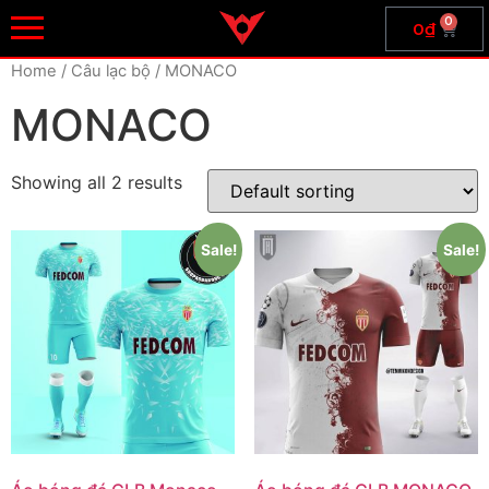
0
0
₫
Home
/ Câu lạc bộ / MONACO
MONACO
Showing all 2 results
Sale!
Sale!