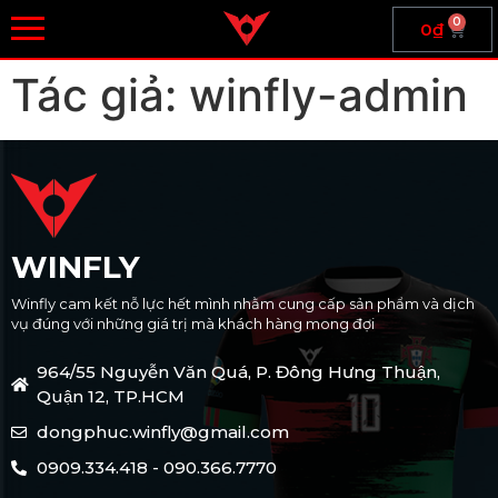
0
0
₫
Tác giả:
winfly-admin
WINFLY
Winfly cam kết nỗ lực hết mình nhằm cung cấp sản phẩm và dịch
vụ đúng với những giá trị mà khách hàng mong đợi
964/55 Nguyễn Văn Quá, P. Đông Hưng Thuận,
Quận 12, TP.HCM
dongphuc.winfly@gmail.com
0909.334.418 - 090.366.7770